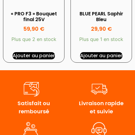
« PRO F3 » Bouquet
BLUE PEARL Saphir
final 25V
Bleu
59,90
€
29,90
€
Plus que 2 en stock
Plus que 1 en stock
Ajouter au panier
Ajouter au panier
Satisfait ou
Livraison rapide
remboursé
et suivie