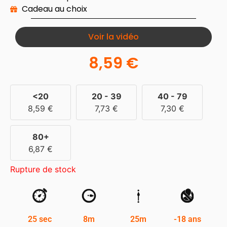
Cadeau au choix
Voir la vidéo
8,59
€
<20
20 - 39
40 - 79
8,59
€
7,73
€
7,30
€
80+
6,87
€
Rupture de stock
25 sec
8m
25m
-18 ans