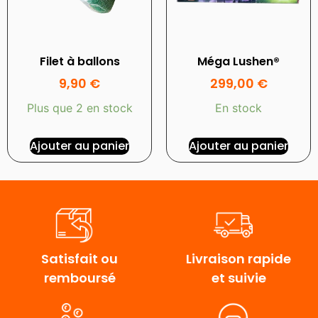
Filet à ballons
Méga Lushen®
9,90
€
299,00
€
Plus que 2 en stock
En stock
Ajouter au panier
Ajouter au panier
Satisfait ou
Livraison rapide
remboursé
et suivie