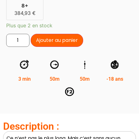
8+
384,93
€
Plus que 2 en stock
Ajouter au panier
3 min
50m
50m
-18 ans
Description :
Ce n’est pas le plus long. Mais c’est sans aucun