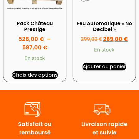
Pack Château
Feu Automatique « No
Prestige
Decibel »
528,00
€
–
269,00
€
299,00
€
597,00
€
En stock
En stock
Ajouter au panier
Choix des options
Satisfait ou
Livraison rapide
remboursé
et suivie